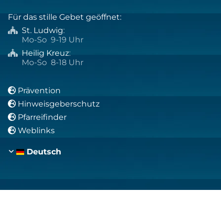
Für das stille Gebet geöffnet:
St. Ludwig
:

Mo-So 9-19 Uhr
Heilig Kreuz
:

Mo-So 8-18 Uhr
Prävention

Hinweisgeberschutz

Pfarreifinder

Weblinks

Deutsch