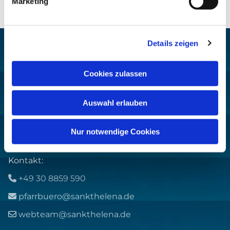
Marketing
Details zeigen
Cookies zulassen
Pfarrei St. Helena –
Wilmersdorf-Friedenau
Auswahl erlauben
Ludwigkirchplatz 10
10719 Berlin
Nur notwendige Cookies
Kontakt:
+49 30 8859 590

pfarrbuero@sankthelena.de

webteam@sankthelena.de
