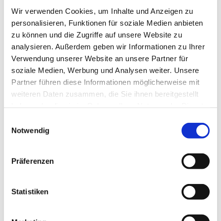
Anmeldung Firmkurs 2025/26
Wir verwenden Cookies, um Inhalte und Anzeigen zu
personalisieren, Funktionen für soziale Medien anbieten
zu können und die Zugriffe auf unsere Website zu
analysieren. Außerdem geben wir Informationen zu Ihrer
Verwendung unserer Website an unsere Partner für
soziale Medien, Werbung und Analysen weiter. Unsere
Partner führen diese Informationen möglicherweise mit
weiteren Daten zusammen, die Sie ihnen bereitgestellt
Kontakt:
haben oder die sie im Rahmen Ihrer Nutzung der Dienste
gesammelt haben.
Einwilligungsauswahl
Pfarrvikar Dr. Bernhard Holl
Notwendig
+49 30 88595919

bernhard.holl@erzbistumberlin.de

Präferenzen
Gemeindereferentin Sophia Grotmann
Statistiken
+49 151 41536224

sophia.grotmann@erzbistumberlin.de
