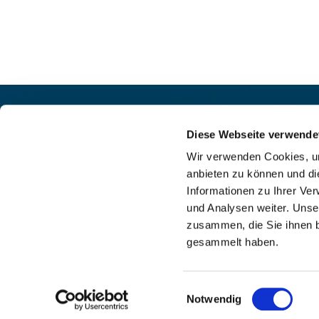
Pfarrei St. Helena –
Kontak
Wilmersdorf-Friedenau
Diese Webseite verwende
+49

Ludwigkirchplatz 10
Wir verwenden Cookies, um
pfa

10719 Berlin
anbieten zu können und di
web

Informationen zu Ihrer Ve
und Analysen weiter. Unse
zusammen, die Sie ihnen b
gesammelt haben.
I
Einwilligungsauswahl
Notwendig