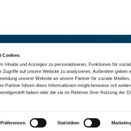
t:
Für das stille Gebet geöffn
St. Ludwig
:

t Cookies
 30 8859 590
Mo-So 9-19 Uhr
 Inhalte und Anzeigen zu personalisieren, Funktionen für sozia
rrbuero@sankthelena.de
Heilig Kreuz
:

e Zugriffe auf unsere Website zu analysieren. Außerdem geben w
Mo-So 8-18 Uhr
team@sankthelena.de
rwendung unserer Website an unsere Partner für soziale Medien
re Partner führen diese Informationen möglicherweise mit weite
ereitgestellt haben oder die sie im Rahmen Ihrer Nutzung der D
mpressum
Datenschutzerklärung
ChurchDesk-Lo
Präferenzen
Statistiken
Marketin