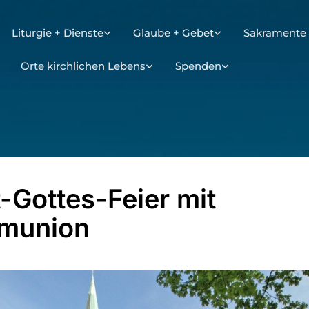
Liturgie + Dienste
Glaube + Gebet
Sakramente 
Orte kirchlichen Lebens
Spenden
-Gottes-Feier mit
munion