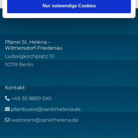
Nur notwendige Cookies
Pfarrei St. Helena –
Wilmersdorf-Friedenau
Ludwigkirchplatz 10
10719 Berlin
Kontakt:
+49 30 8859 590

pfarrbuero@sankthelena.de

webteam@sankthelena.de
