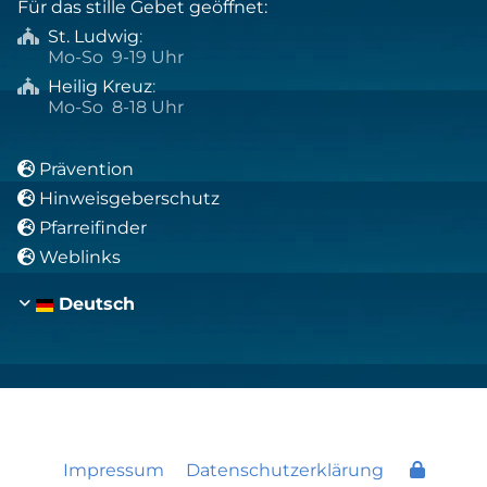
Für das stille Gebet geöffnet:
St. Ludwig
:

Mo-So 9-19 Uhr
Heilig Kreuz
:

Mo-So 8-18 Uhr
Prävention

Hinweisgeberschutz

Pfarreifinder

Weblinks

Deutsch
Impressum
Datenschutzerklärung