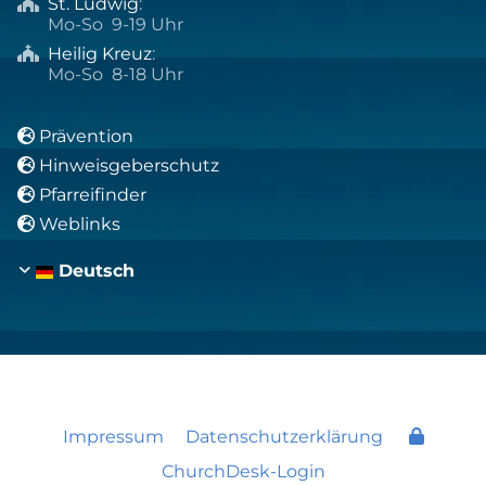
St. Ludwig
:

Mo-So 9-19 Uhr
Heilig Kreuz
:

Mo-So 8-18 Uhr
Prävention

Hinweisgeberschutz

Pfarreifinder

Weblinks

Deutsch
Impressum
Datenschutzerklärung
ChurchDesk-Login