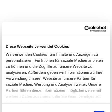
Diese Webseite verwendet Cookies
Wir verwenden Cookies, um Inhalte und Anzeigen zu
personalisieren, Funktionen für soziale Medien anbieten
zu können und die Zugriffe auf unsere Website zu
analysieren. Außerdem geben wir Informationen zu Ihrer
Verwendung unserer Website an unsere Partner für
Dies könnte Sie auch
soziale Medien, Werbung und Analysen weiter. Unsere
interessieren
Partner führen diese Informationen möglicherweise mit
weiteren Daten zusammen, die Sie ihnen bereitgestellt
haben oder die sie im Rahmen Ihrer Nutzung der Dienste
gesammelt haben.
Einwilligungsauswahl