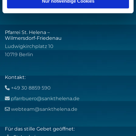
Nur notwendige Cookies
Pfarrei St. Helena –
Wilmersdorf-Friedenau
Ludwigkirchplatz 10
10719 Berlin
Kontakt:
+49 30 8859 590

pfarrbuero@sankthelena.de

webteam@sankthelena.de

Für das stille Gebet geöffnet: