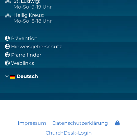
St. Ludwig
:

Mo-So 9-19 Uhr
Heilig Kreuz
:

Mo-So 8-18 Uhr
Prävention

Hinweisgeberschutz

Pfarreifinder

Weblinks

Deutsch
Impressum
Datenschutzerklärung
ChurchDesk-Login