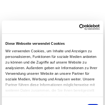
Diese Webseite verwendet Cookies
Wir verwenden Cookies, um Inhalte und Anzeigen zu
personalisieren, Funktionen für soziale Medien anbieten
zu können und die Zugriffe auf unsere Website zu
analysieren. Außerdem geben wir Informationen zu Ihrer
Verwendung unserer Website an unsere Partner für
Dies könnte Sie auch
soziale Medien, Werbung und Analysen weiter. Unsere
interessieren
Partner führen diese Informationen möglicherweise mit
weiteren Daten zusammen, die Sie ihnen bereitgestellt
haben oder die sie im Rahmen Ihrer Nutzung der Dienste
gesammelt haben.
Einwilligungsauswahl