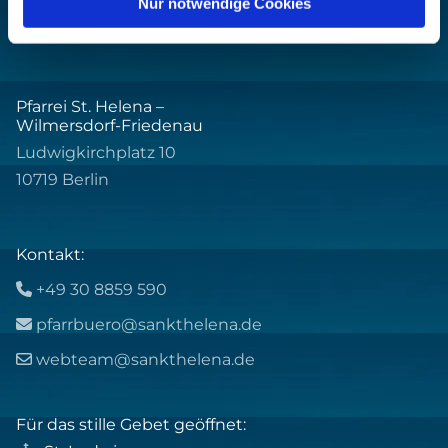
Nur notwendige Cookies
Pfarrei St. Helena –
Wilmersdorf-Friedenau
Ludwigkirchplatz 10
10719 Berlin
Kontakt:
+49 30 8859 590

pfarrbuero@sankthelena.de

webteam@sankthelena.de

Für das stille Gebet geöffnet: