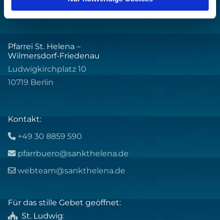
Pfarrei St. Helena –
Wilmersdorf-Friedenau
Ludwigkirchplatz 10
10719 Berlin
Kontakt:
+49 30 8859 590

pfarrbuero@sankthelena.de

webteam@sankthelena.de

Für das stille Gebet geöffnet:
St. Ludwig
:
