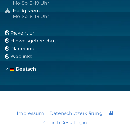
Mo-So 9-19 Uhr
Heilig Kreuz
:

Mo-So 8-18 Uhr
Prävention

Hinweisgeberschutz

Pfarreifinder

Weblinks

Deutsch
Impressum
Datenschutzerklärung
ChurchDesk-Login