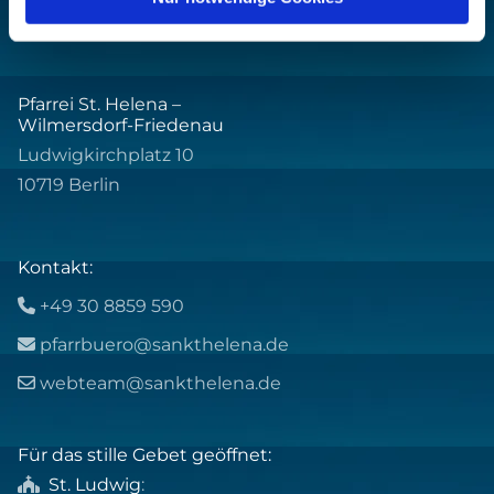
Pfarrei St. Helena –
Wilmersdorf-Friedenau
Ludwigkirchplatz 10
10719 Berlin
Kontakt:
+49 30 8859 590

pfarrbuero@sankthelena.de

webteam@sankthelena.de

Für das stille Gebet geöffnet:
St. Ludwig
:
