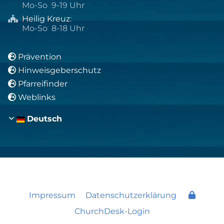
Mo-So 9-19 Uhr
Heilig Kreuz
:

Mo-So 8-18 Uhr
Prävention

Hinweisgeberschutz

Pfarreifinder

Weblinks

Deutsch
Impressum
Datenschutzerklärung
ChurchDesk-Login