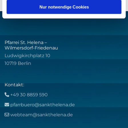
Nur notwendige Cookies
Pfarrei St. Helena –
Wilmersdorf-Friedenau
Ludwigkirchplatz 10
10719 Berlin
Kontakt:
+49 30 8859 590

pfarrbuero@sankthelena.de

webteam@sankthelena.de
