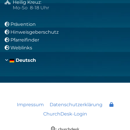
Heilig Kreuz
:

Mo-So 8-18 Uhr
Prävention

Hinweisgeberschutz

Pfarreifinder

Weblinks

Deutsch
Impressum
Datenschutzerklärung
ChurchDesk-Login