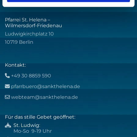
Pfarrei St. Helena –
Wilmersdorf-Friedenau
Ludwigkirchplatz 10
10719 Berlin
Kontakt:
+49 30 8859 590

pfarrbuero@sankthelena.de

webteam@sankthelena.de

Für das stille Gebet geöffnet:
St. Ludwig
:

Mo-So 9-19 Uhr