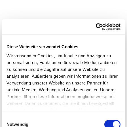
Diese Webseite verwendet Cookies
Wir verwenden Cookies, um Inhalte und Anzeigen zu
personalisieren, Funktionen für soziale Medien anbieten
zu können und die Zugriffe auf unsere Website zu
analysieren. Außerdem geben wir Informationen zu Ihrer
Dies könnte Sie auch
Verwendung unserer Website an unsere Partner für
interessieren
soziale Medien, Werbung und Analysen weiter. Unsere
Partner führen diese Informationen möglicherweise mit
weiteren Daten zusammen, die Sie ihnen bereitgestellt
haben oder die sie im Rahmen Ihrer Nutzung der Dienste
gesammelt haben.
Einwilligungsauswahl
Notwendig