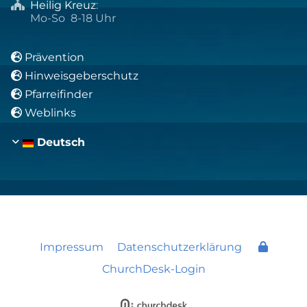
Heilig Kreuz
:

Mo-So 8-18 Uhr
Prävention

Hinweisgeberschutz

Pfarreifinder

Weblinks

Deutsch
Impressum
Datenschutzerklärung
ChurchDesk-Login