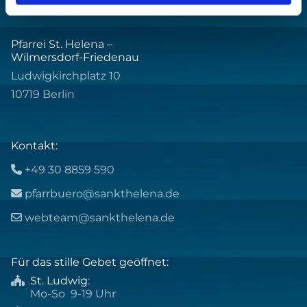
Pfarrei St. Helena –
Wilmersdorf-Friedenau
Ludwigkirchplatz 10
10719 Berlin
Kontakt:
+49 30 8859 590

pfarrbuero@sankthelena.de

webteam@sankthelena.de

Für das stille Gebet geöffnet:
St. Ludwig
:

Mo-So 9-19 Uhr