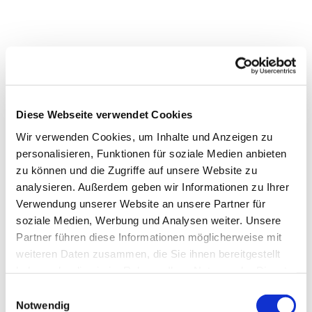
Diese Webseite verwendet Cookies
Wir verwenden Cookies, um Inhalte und Anzeigen zu
personalisieren, Funktionen für soziale Medien anbieten
zu können und die Zugriffe auf unsere Website zu
analysieren. Außerdem geben wir Informationen zu Ihrer
Dies könnte Sie auch
Verwendung unserer Website an unsere Partner für
interessieren
soziale Medien, Werbung und Analysen weiter. Unsere
Partner führen diese Informationen möglicherweise mit
weiteren Daten zusammen, die Sie ihnen bereitgestellt
haben oder die sie im Rahmen Ihrer Nutzung der Dienste
gesammelt haben.
Einwilligungsauswahl
Notwendig