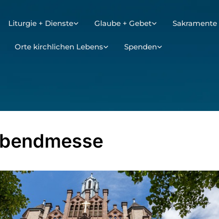
Liturgie + Dienste
Glaube + Gebet
Sakramente 
Orte kirchlichen Lebens
Spenden
abendmesse