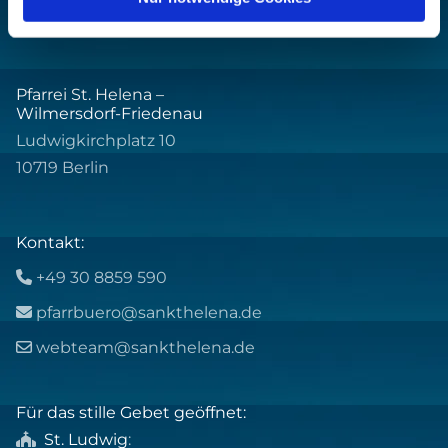
Pfarrei St. Helena –
Wilmersdorf-Friedenau
Ludwigkirchplatz 10
10719 Berlin
Kontakt:
+49 30 8859 590

pfarrbuero@sankthelena.de

webteam@sankthelena.de

Für das stille Gebet geöffnet:
St. Ludwig
:
