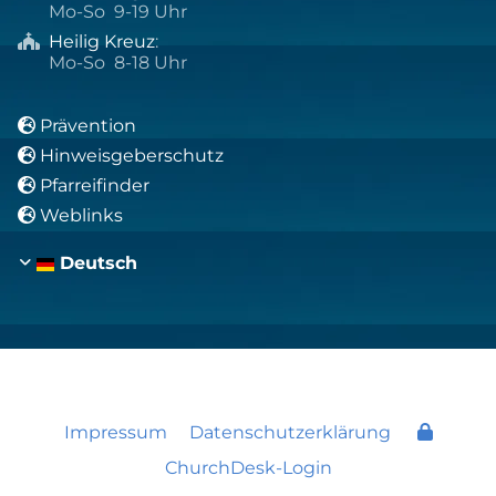
Mo-So 9-19 Uhr
Heilig Kreuz
:

Mo-So 8-18 Uhr
Prävention

Hinweisgeberschutz

Pfarreifinder

Weblinks

Deutsch
Impressum
Datenschutzerklärung
ChurchDesk-Login