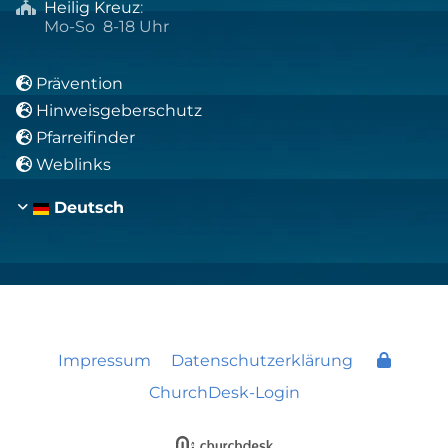
Heilig Kreuz
:

Mo-So 8-18 Uhr
Prävention

Hinweisgeberschutz

Pfarreifinder

Weblinks

Deutsch
Impressum
Datenschutzerklärung
ChurchDesk-Login