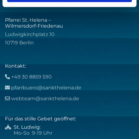
Pfarrei St. Helena –
Wilmersdorf-Friedenau
Ludwigkirchplatz 10
10719 Berlin
Kontakt:
+49 30 8859 590

pfarrbuero@sankthelena.de

webteam@sankthelena.de

Für das stille Gebet geöffnet:
St. Ludwig
:

Mo-So 9-19 Uhr