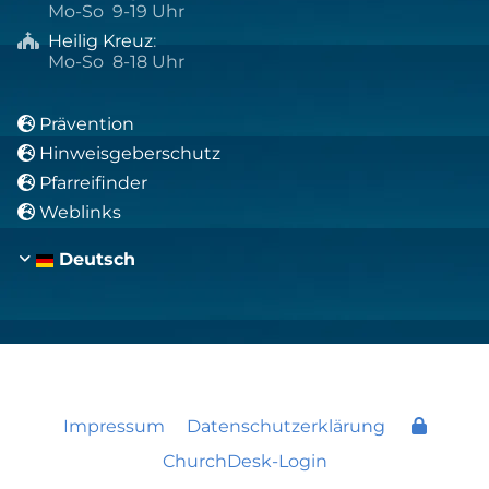
Mo-So 9-19 Uhr
Heilig Kreuz
:

Mo-So 8-18 Uhr
Prävention

Hinweisgeberschutz

Pfarreifinder

Weblinks

Deutsch
Impressum
Datenschutzerklärung
ChurchDesk-Login