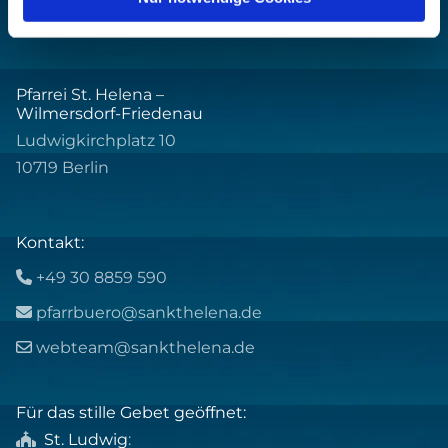
Pfarrei St. Helena –
Wilmersdorf-Friedenau
Ludwigkirchplatz 10
10719 Berlin
Kontakt:
+49 30 8859 590

pfarrbuero@sankthelena.de

webteam@sankthelena.de

Für das stille Gebet geöffnet:
St. Ludwig
:
