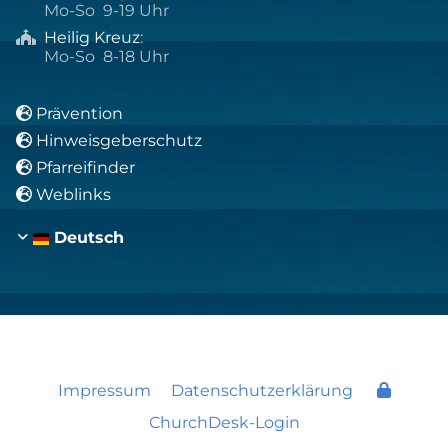
Mo-So 9-19 Uhr
Heilig Kreuz
:

Mo-So 8-18 Uhr
Prävention

Hinweisgeberschutz

Pfarreifinder

Weblinks

Deutsch
Impressum
Datenschutzerklärung
ChurchDesk-Login