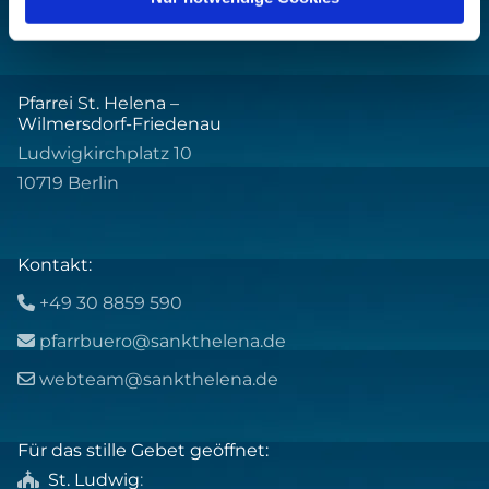
Pfarrei St. Helena –
Wilmersdorf-Friedenau
Ludwigkirchplatz 10
10719 Berlin
Kontakt:
+49 30 8859 590

pfarrbuero@sankthelena.de

webteam@sankthelena.de

Für das stille Gebet geöffnet:
St. Ludwig
:
