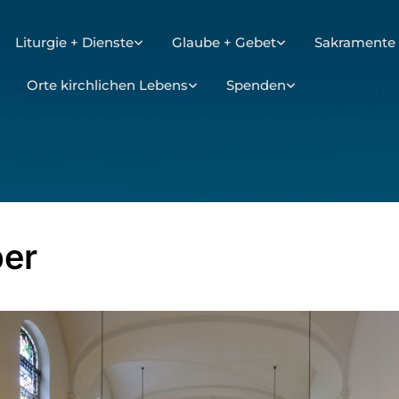
Liturgie + Dienste
Glaube + Gebet
Sakramente 
Orte kirchlichen Lebens
Spenden
er