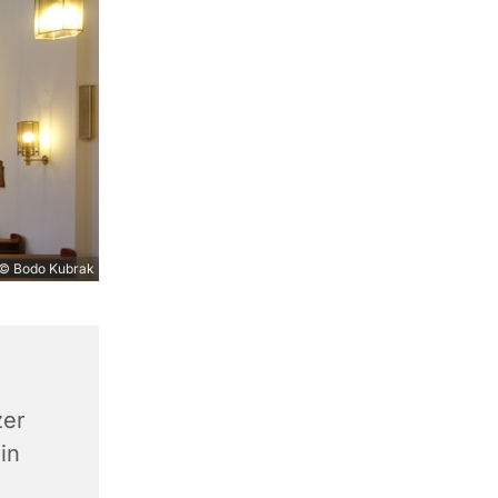
© Bodo Kubrak
zer
in