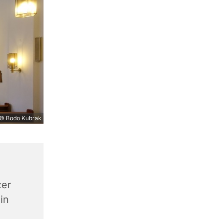
© Bodo Kubrak
zer
in