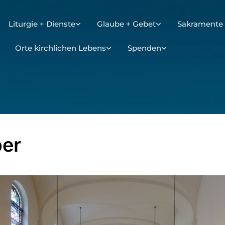
Liturgie + Dienste
Glaube + Gebet
Sakramente 
Orte kirchlichen Lebens
Spenden
er