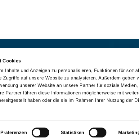
t:
Für das stille Gebet geöffn
St. Ludwig
:

t Cookies
 30 8859 590
Mo-So 9-19 Uhr
 Inhalte und Anzeigen zu personalisieren, Funktionen für sozia
rrbuero@sankthelena.de
Heilig Kreuz
:

e Zugriffe auf unsere Website zu analysieren. Außerdem geben w
Mo-So 8-18 Uhr
team@sankthelena.de
rwendung unserer Website an unsere Partner für soziale Medien
re Partner führen diese Informationen möglicherweise mit weite
ereitgestellt haben oder die sie im Rahmen Ihrer Nutzung der D
mpressum
Datenschutzerklärung
ChurchDesk-Lo
Präferenzen
Statistiken
Marketin