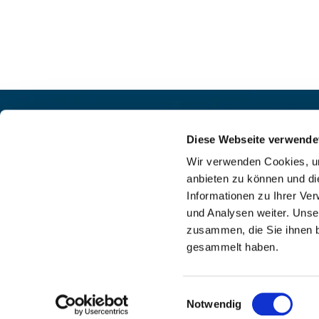
Pfarrei St. Helena –
Kontak
Wilmersdorf-Friedenau
Diese Webseite verwende
+49

Ludwigkirchplatz 10
Wir verwenden Cookies, um
pfa

10719 Berlin
anbieten zu können und di
web

Informationen zu Ihrer Ve
und Analysen weiter. Unse
zusammen, die Sie ihnen b
gesammelt haben.
I
Einwilligungsauswahl
Notwendig