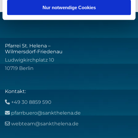
Nur notwendige Cookies
Pfarrei St. Helena –
Wilmersdorf-Friedenau
Ludwigkirchplatz 10
10719 Berlin
Kontakt:
+49 30 8859 590

pfarrbuero@sankthelena.de

webteam@sankthelena.de
