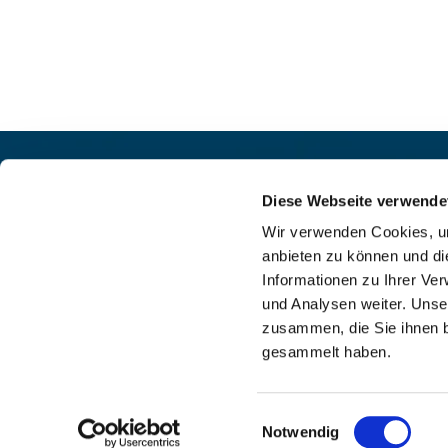
Pfarrei St. Helena –
Kontak
Wilmersdorf-Friedenau
Diese Webseite verwende
+49

Ludwigkirchplatz 10
Wir verwenden Cookies, um
pfa

10719 Berlin
anbieten zu können und di
web

Informationen zu Ihrer Ve
und Analysen weiter. Unse
zusammen, die Sie ihnen b
gesammelt haben.
I
Einwilligungsauswahl
Notwendig