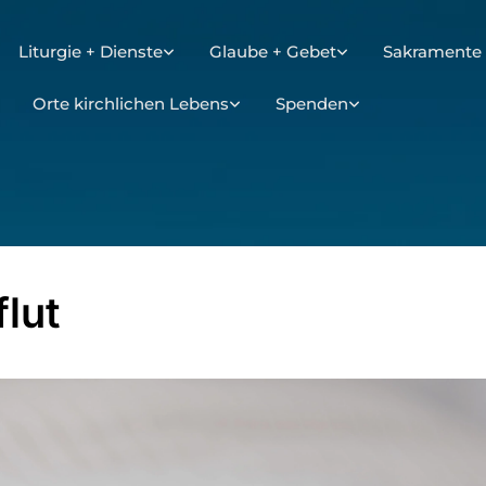
Liturgie + Dienste
Glaube + Gebet
Sakramente 
Orte kirchlichen Lebens
Spenden
flut