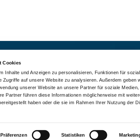
t:
Für das stille Gebet geöffn
St. Ludwig
:

t Cookies
 30 8859 590
Mo-So 9-19 Uhr
 Inhalte und Anzeigen zu personalisieren, Funktionen für sozia
rrbuero@sankthelena.de
Heilig Kreuz
:

e Zugriffe auf unsere Website zu analysieren. Außerdem geben w
Mo-So 8-18 Uhr
team@sankthelena.de
rwendung unserer Website an unsere Partner für soziale Medien
re Partner führen diese Informationen möglicherweise mit weite
ereitgestellt haben oder die sie im Rahmen Ihrer Nutzung der D
mpressum
Datenschutzerklärung
ChurchDesk-Lo
Präferenzen
Statistiken
Marketin