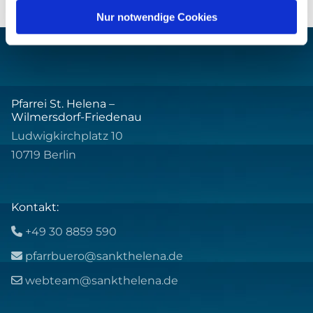
Nur notwendige Cookies
Pfarrei St. Helena –
Wilmersdorf-Friedenau
Ludwigkirchplatz 10
10719 Berlin
Kontakt:
+49 30 8859 590

pfarrbuero@sankthelena.de

webteam@sankthelena.de
