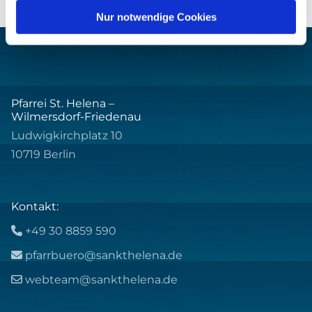
Nur notwendige Cookies
Pfarrei St. Helena –
Wilmersdorf-Friedenau
Ludwigkirchplatz 10
10719 Berlin
Kontakt:
+49 30 8859 590

pfarrbuero@sankthelena.de

webteam@sankthelena.de
