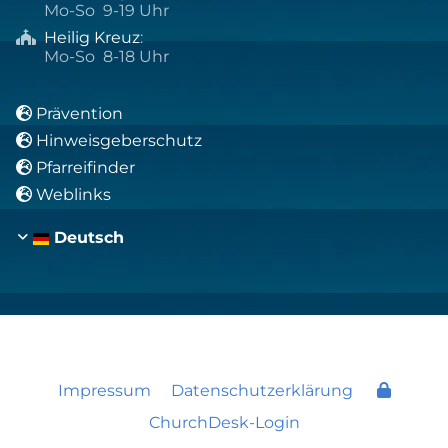
Mo-So 9-19 Uhr
Heilig Kreuz
:

Mo-So 8-18 Uhr
Prävention

Hinweisgeberschutz

Pfarreifinder

Weblinks

Deutsch
Impressum
Datenschutzerklärung
ChurchDesk-Login