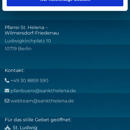
Pfarrei St. Helena –
Wilmersdorf-Friedenau
Ludwigkirchplatz 10
10719 Berlin
Kontakt:
+49 30 8859 590

pfarrbuero@sankthelena.de

webteam@sankthelena.de

Für das stille Gebet geöffnet:
St. Ludwig
:
