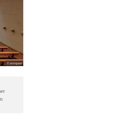
© novopano
her
in