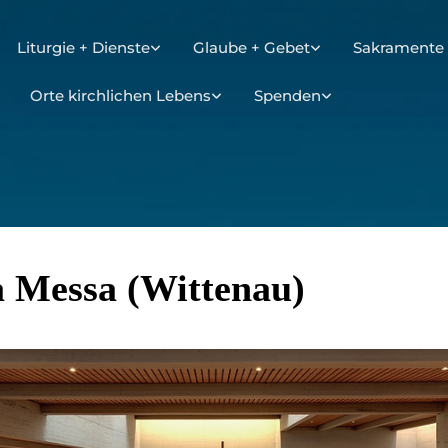
Liturgie + Dienste
Glaube + Gebet
Sakramente 
Orte kirchlichen Lebens
Spenden
a Messa (Wittenau)