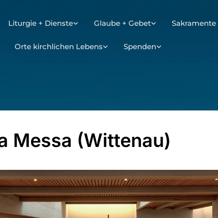
Liturgie + Dienste
Glaube + Gebet
Sakramente 
Orte kirchlichen Lebens
Spenden
a Messa (Wittenau)