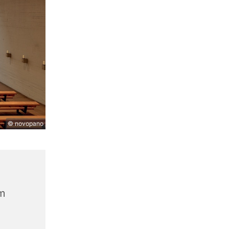
© novopano
m