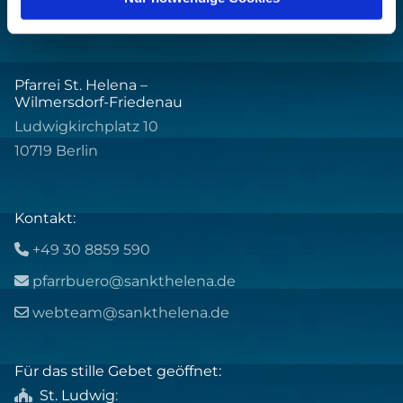
Pfarrei St. Helena –
Wilmersdorf-Friedenau
Ludwigkirchplatz 10
10719 Berlin
Kontakt:
+49 30 8859 590

pfarrbuero@sankthelena.de

webteam@sankthelena.de

Für das stille Gebet geöffnet:
St. Ludwig
:
