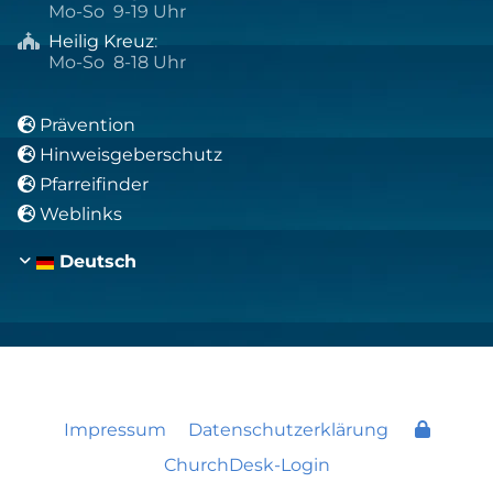
Mo-So 9-19 Uhr
Heilig Kreuz
:

Mo-So 8-18 Uhr
Prävention

Hinweisgeberschutz

Pfarreifinder

Weblinks

Deutsch
Impressum
Datenschutzerklärung
ChurchDesk-Login