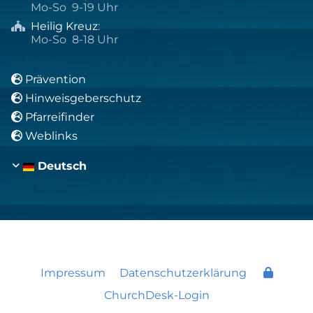
Mo-So 9-19 Uhr
Heilig Kreuz
:

Mo-So 8-18 Uhr
Prävention

Hinweisgeberschutz

Pfarreifinder

Weblinks

Deutsch
Impressum
Datenschutzerklärung
ChurchDesk-Login