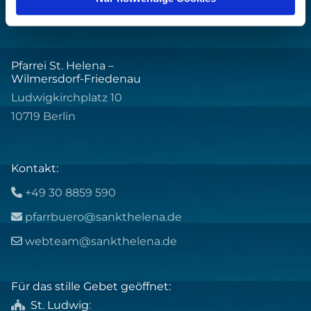
Pfarrei St. Helena –
Wilmersdorf-Friedenau
Ludwigkirchplatz 10
10719 Berlin
Kontakt:
+49 30 8859 590

pfarrbuero@sankthelena.de

webteam@sankthelena.de

Für das stille Gebet geöffnet:
St. Ludwig
:
