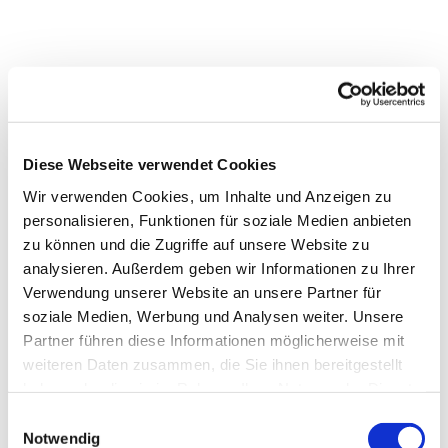
Diese Webseite verwendet Cookies
Wir verwenden Cookies, um Inhalte und Anzeigen zu
personalisieren, Funktionen für soziale Medien anbieten
zu können und die Zugriffe auf unsere Website zu
analysieren. Außerdem geben wir Informationen zu Ihrer
Dies könnte Sie auch
Verwendung unserer Website an unsere Partner für
interessieren
soziale Medien, Werbung und Analysen weiter. Unsere
Partner führen diese Informationen möglicherweise mit
weiteren Daten zusammen, die Sie ihnen bereitgestellt
haben oder die sie im Rahmen Ihrer Nutzung der Dienste
gesammelt haben.
Einwilligungsauswahl
Notwendig