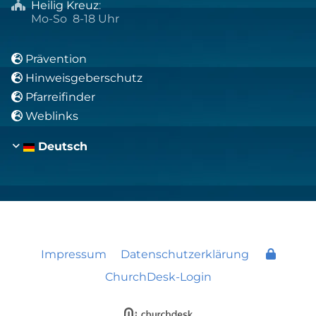
Heilig Kreuz
:

Mo-So 8-18 Uhr
Prävention

Hinweisgeberschutz

Pfarreifinder

Weblinks

Deutsch
Impressum
Datenschutzerklärung
ChurchDesk-Login