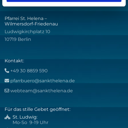
Pfarrei St. Helena –
Wilmersdorf-Friedenau
Ludwigkirchplatz 10
10719 Berlin
Kontakt:
+49 30 8859 590

pfarrbuero@sankthelena.de

webteam@sankthelena.de

Für das stille Gebet geöffnet:
St. Ludwig
:

Mo-So 9-19 Uhr