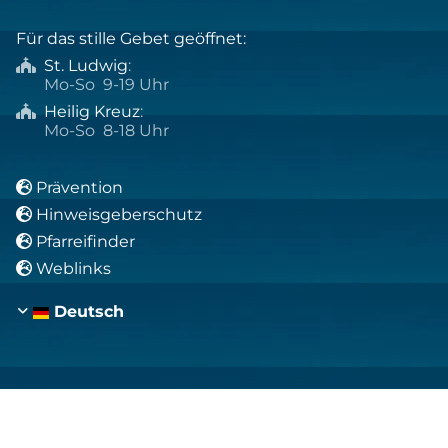
Für das stille Gebet geöffnet:
St. Ludwig
:

Mo-So 9-19 Uhr
Heilig Kreuz
:

Mo-So 8-18 Uhr
Prävention

Hinweisgeberschutz

Pfarreifinder

Weblinks

Deutsch