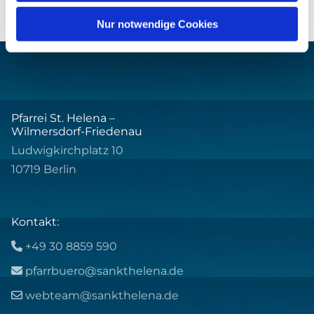
Nur notwendige Cookies
Pfarrei St. Helena –
Wilmersdorf-Friedenau
Ludwigkirchplatz 10
10719 Berlin
Kontakt:
+49 30 8859 590

pfarrbuero@sankthelena.de

webteam@sankthelena.de
