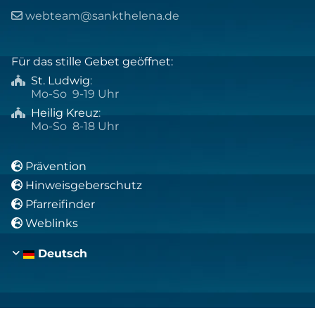
webteam@sankthelena.de

Für das stille Gebet geöffnet:
St. Ludwig
:

Mo-So 9-19 Uhr
Heilig Kreuz
:

Mo-So 8-18 Uhr
Prävention

Hinweisgeberschutz

Pfarreifinder

Weblinks

Deutsch