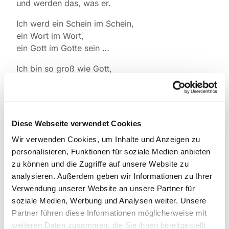
und werden das, was er.
Ich werd ein Schein im Schein,
ein Wort im Wort,
ein Gott im Gotte sein …
Ich bin so groß wie Gott,
er ist als ich so klein,
er kann nicht über mich,
ich unter ihm nicht sein.
Diese Webseite verwendet Cookies
Nach Angelus Silesius, *1624; †1677
in „Cherubinischer Wandersmann“
Wir verwenden Cookies, um Inhalte und Anzeigen zu
personalisieren, Funktionen für soziale Medien anbieten
zu können und die Zugriffe auf unsere Website zu
analysieren. Außerdem geben wir Informationen zu Ihrer
Verwendung unserer Website an unsere Partner für
soziale Medien, Werbung und Analysen weiter. Unsere
Partner führen diese Informationen möglicherweise mit
Dies könnte Sie auch
weiteren Daten zusammen, die Sie ihnen bereitgestellt