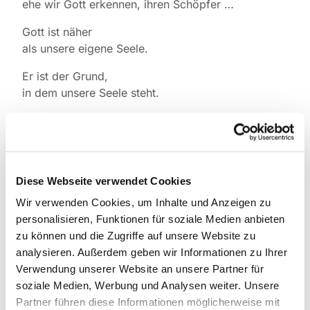
ehe wir Gott erkennen, ihren Schöpfer …
Gott ist näher
als unsere eigene Seele.
Er ist der Grund,
in dem unsere Seele steht.
Denn unsere Seele ruht in Gott.
Sie steht in Gott und hat daher ihre Kraft.
Sie wurzelt in Gott,
in seiner unendlichen Liebe.
Diese Webseite verwendet Cookies
Wir verwenden Cookies, um Inhalte und Anzeigen zu
Juliana von Norwich (1343-1413), englische
personalisieren, Funktionen für soziale Medien anbieten
Mystikerin
zu können und die Zugriffe auf unsere Website zu
analysieren. Außerdem geben wir Informationen zu Ihrer
Verwendung unserer Website an unsere Partner für
soziale Medien, Werbung und Analysen weiter. Unsere
Partner führen diese Informationen möglicherweise mit