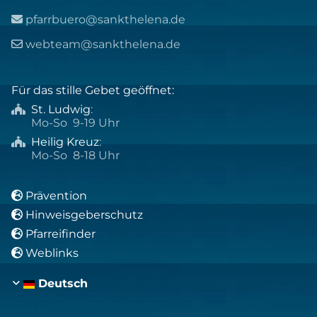
pfarrbuero@sankthelena.de

webteam@sankthelena.de

Für das stille Gebet geöffnet:
St. Ludwig
:

Mo-So 9-19 Uhr
Heilig Kreuz
:

Mo-So 8-18 Uhr
Prävention

Hinweisgeberschutz

Pfarreifinder

Weblinks

Deutsch