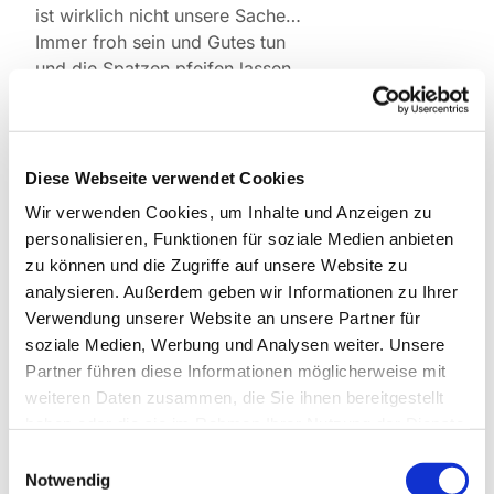
ist wirklich nicht unsere Sache…
Immer froh sein und Gutes tun
und die Spatzen pfeifen lassen.
Johannes XXIII *1881 † 1963,
aus einem Brief an seine Nichte Giuseppina 1954
Diese Webseite verwendet Cookies
Wir verwenden Cookies, um Inhalte und Anzeigen zu
personalisieren, Funktionen für soziale Medien anbieten
zu können und die Zugriffe auf unsere Website zu
analysieren. Außerdem geben wir Informationen zu Ihrer
Dies könnte Sie auch
Verwendung unserer Website an unsere Partner für
interessieren
soziale Medien, Werbung und Analysen weiter. Unsere
Partner führen diese Informationen möglicherweise mit
weiteren Daten zusammen, die Sie ihnen bereitgestellt
haben oder die sie im Rahmen Ihrer Nutzung der Dienste
gesammelt haben.
Einwilligungsauswahl
Notwendig