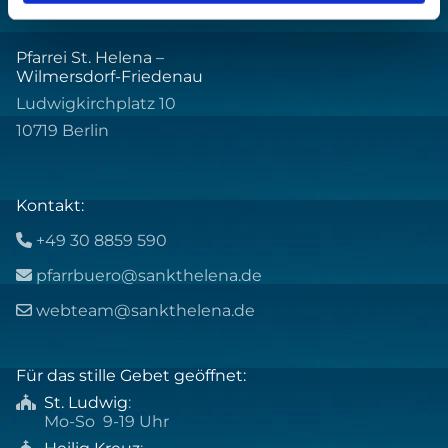
Pfarrei St. Helena –
Wilmersdorf-Friedenau
Ludwigkirchplatz 10
10719 Berlin
Kontakt:
+49 30 8859 590

pfarrbuero@sankthelena.de

webteam@sankthelena.de

Für das stille Gebet geöffnet:
St. Ludwig
:

Mo-So 9-19 Uhr
