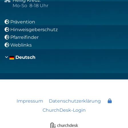
Heilig Kreuz
:
Mo-So 8-18 Uhr
Prävention

Hinweisgeberschutz

Pfarreifinder

Weblinks

Deutsch
Impressum
Datenschutzerklärung
ChurchDesk-Login