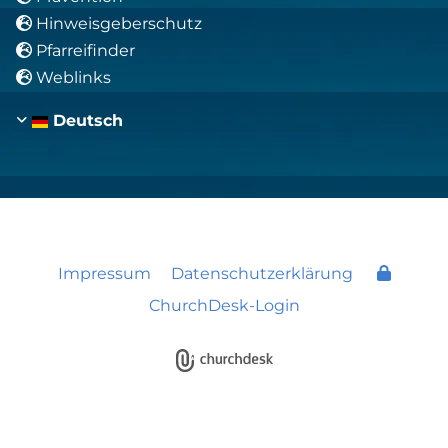
Hinweisgeberschutz

Pfarreifinder

Weblinks

Deutsch
Impressum
Datenschutzerklärung
ChurchDesk-Login