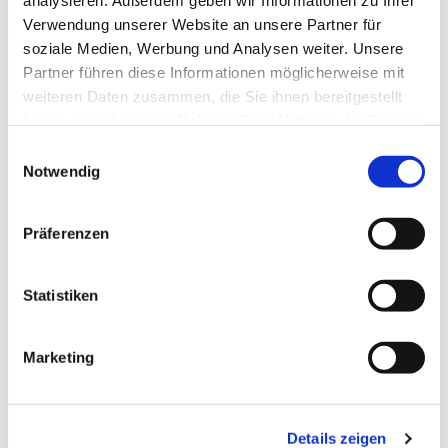
analysieren. Außerdem geben wir Informationen zu Ihrer
Vermögen an die Armen und behandelte
Verwendung unserer Website an unsere Partner für
Bedürftige unentgeltlich.
soziale Medien, Werbung und Analysen weiter. Unsere
Partner führen diese Informationen möglicherweise mit
weiteren Daten zusammen, die Sie ihnen bereitgestellt
haben oder die sie im Rahmen Ihrer Nutzung der Dienste
gesammelt haben.
Einwilligungsauswahl
Notwendig
Dies könnte Sie auch
interessieren
Präferenzen
Statistiken
Marketing
Details zeigen