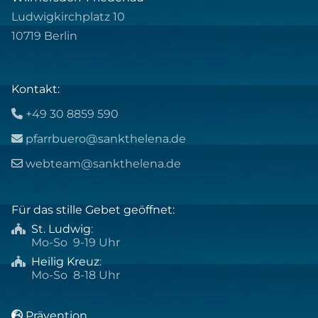
Ludwigkirchplatz 10
10719 Berlin
Kontakt:
+49 30 8859 590

pfarrbuero@sankthelena.de

webteam@sankthelena.de

Für das stille Gebet geöffnet:
St. Ludwig
:

Mo-So 9-19 Uhr
Heilig Kreuz
:

Mo-So 8-18 Uhr
Prävention
