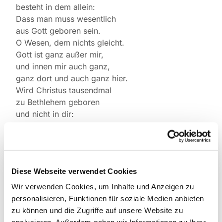
besteht in dem allein:
Dass man muss wesentlich
aus Gott geboren sein.
O Wesen, dem nichts gleicht.
Gott ist ganz außer mir,
und innen mir auch ganz,
ganz dort und auch ganz hier.
Wird Christus tausendmal
zu Bethlehem geboren
und nicht in dir:
du bleibst noch ewiglich verloren.
Johannes Scheffler
*1624 †1677,
Diese Webseite verwendet Cookies
ab 1653 mit dem Übertritt zur röm.-kath.
Wir verwenden Cookies, um Inhalte und Anzeigen zu
Kirche „
Angelus Silesius
“
personalisieren, Funktionen für soziale Medien anbieten
Schlesischer Theologe, Arzt, Mystiker
zu können und die Zugriffe auf unsere Website zu
Verschenkte in den letzten Lebensjahren sein