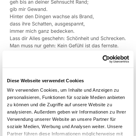
geh bis an deiner Sehnsucht Rand;
gib mir Gewand.
Hinter den Dingen wachse als Brand,
dass ihre Schatten, ausgespannt,
immer mich ganz bedecken.
Lass dir Alles geschehn: Schönheit und Schrecken.
Man muss nur gehn: Kein Gefühl ist das fernste.
Lass dich von mir nicht trennen.
Nah ist das Land,
das sie das Leben nennen.
Du wirst es erkennen
Diese Webseite verwendet Cookies
an seinem Ernste.
Gib mir die Hand.
Wir verwenden Cookies, um Inhalte und Anzeigen zu
personalisieren, Funktionen für soziale Medien anbieten
Rainer Maria Rilke *1875 +1926
zu können und die Zugriffe auf unsere Website zu
analysieren. Außerdem geben wir Informationen zu Ihrer
Verwendung unserer Website an unsere Partner für
soziale Medien, Werbung und Analysen weiter. Unsere
Partner führen diese Informationen möglicherweise mit