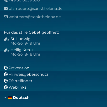
+49 30 8859 590
pfarrbuero@sankthelena.de

webteam@sankthelena.de

Für das stille Gebet geöffnet:
St. Ludwig
:

Mo-So 9-19 Uhr
Heilig Kreuz
:

Mo-So 8-18 Uhr
Prävention

Hinweisgeberschutz

Pfarreifinder

Weblinks

Deutsch