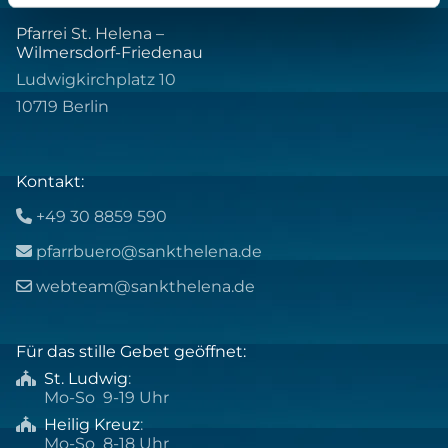
Pfarrei St. Helena –
Wilmersdorf-Friedenau
Ludwigkirchplatz 10
10719 Berlin
Kontakt:
+49 30 8859 590

pfarrbuero@sankthelena.de

webteam@sankthelena.de

Für das stille Gebet geöffnet:
St. Ludwig
:

Mo-So 9-19 Uhr
Heilig Kreuz
:

Mo-So 8-18 Uhr