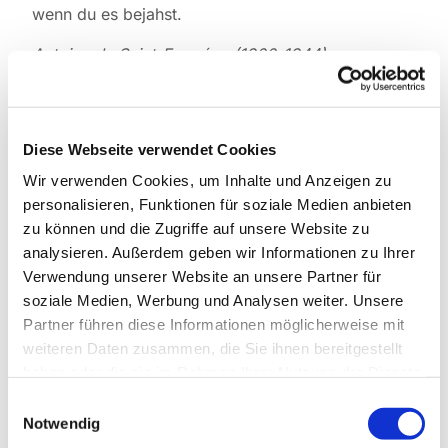
wenn du es bejahst.
Antoine de Saint-Exupéry, (1900-1944)
Franz. Schriftsteller, Pilot, Nationalheld, in
„Gesammelte Schriften Band 3“
Diese Webseite verwendet Cookies
Wir verwenden Cookies, um Inhalte und Anzeigen zu
personalisieren, Funktionen für soziale Medien anbieten
zu können und die Zugriffe auf unsere Website zu
analysieren. Außerdem geben wir Informationen zu Ihrer
Dies könnte Sie auch
interessieren
Verwendung unserer Website an unsere Partner für
soziale Medien, Werbung und Analysen weiter. Unsere
Partner führen diese Informationen möglicherweise mit
weiteren Daten zusammen, die Sie ihnen bereitgestellt
haben oder die sie im Rahmen Ihrer Nutzung der Dienste
gesammelt haben.
Einwilligungsauswahl
Notwendig