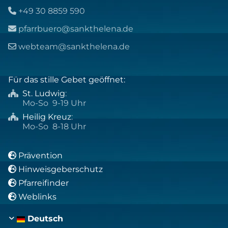
+49 30 8859 590

pfarrbuero@sankthelena.de

webteam@sankthelena.de

Für das stille Gebet geöffnet:
St. Ludwig
:

Mo-So 9-19 Uhr
Heilig Kreuz
:

Mo-So 8-18 Uhr
Prävention

Hinweisgeberschutz

Pfarreifinder

Weblinks

Deutsch