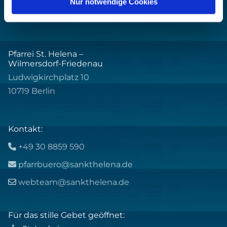
Nur notwendige Cookies
Pfarrei St. Helena –
Wilmersdorf-Friedenau
Ludwigkirchplatz 10
10719 Berlin
Kontakt:
+49 30 8859 590

pfarrbuero@sankthelena.de

webteam@sankthelena.de

Für das stille Gebet geöffnet: