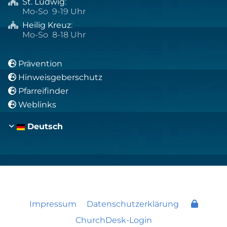
St. Ludwig
:

Mo-So 9-19 Uhr
Heilig Kreuz
:

Mo-So 8-18 Uhr
Prävention

Hinweisgeberschutz

Pfarreifinder

Weblinks

Deutsch
Impressum
Datenschutzerklärung
ChurchDesk-Login