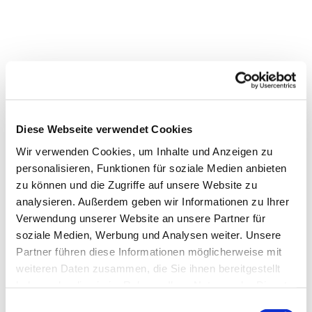
Diese Webseite verwendet Cookies
Wir verwenden Cookies, um Inhalte und Anzeigen zu
personalisieren, Funktionen für soziale Medien anbieten
zu können und die Zugriffe auf unsere Website zu
analysieren. Außerdem geben wir Informationen zu Ihrer
Verwendung unserer Website an unsere Partner für
Dies könnte Sie auch
soziale Medien, Werbung und Analysen weiter. Unsere
interessieren
Partner führen diese Informationen möglicherweise mit
weiteren Daten zusammen, die Sie ihnen bereitgestellt
haben oder die sie im Rahmen Ihrer Nutzung der Dienste
gesammelt haben.
Einwilligungsauswahl