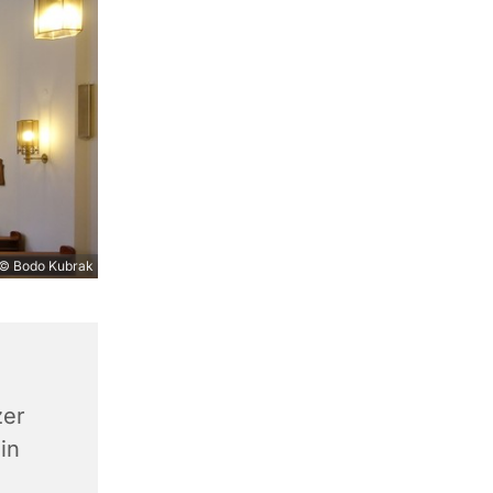
© Bodo Kubrak
zer
in