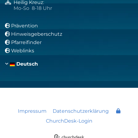
Heilig Kreuz
:

Mo-So 8-18 Uhr
Prävention

Hinweisgeberschutz

Pfarreifinder

Weblinks

Deutsch
Impressum
Datenschutzerklärung
ChurchDesk-Login