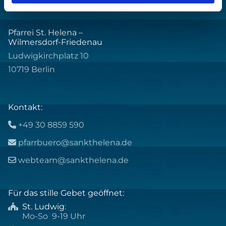
Pfarrei St. Helena –
Wilmersdorf-Friedenau
Ludwigkirchplatz 10
10719 Berlin
Kontakt:
+49 30 8859 590

pfarrbuero@sankthelena.de

webteam@sankthelena.de

Für das stille Gebet geöffnet:
St. Ludwig
:

Mo-So 9-19 Uhr