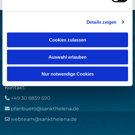
Details zeigen
Cookies zulassen
Pfarrei St. Helena –
Wilmersdorf-Friedenau
Ludwigkirchplatz 10
Auswahl erlauben
10719 Berlin
Nur notwendige Cookies
Kontakt:
+49 30 8859 590

pfarrbuero@sankthelena.de

webteam@sankthelena.de
