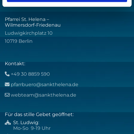
Pfarrei St. Helena –
Wilmersdorf-Friedenau
Ludwigkirchplatz 10
10719 Berlin
Kontakt:
+49 30 8859 590

pfarrbuero@sankthelena.de

webteam@sankthelena.de

Für das stille Gebet geöffnet:
St. Ludwig
:

Mo-So 9-19 Uhr