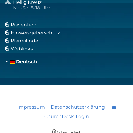
Heilig Kreuz
:

Mo-So 8-18 Uhr
Prävention

Hinweisgeberschutz

Pfarreifinder

Weblinks

Deutsch
Impressum
Datenschutzerklärung
ChurchDesk-Login