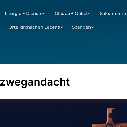
Liturgie + Dienste
Glaube + Gebet
Sakramente 
Orte kirchlichen Lebens
Spenden
uzwegandacht