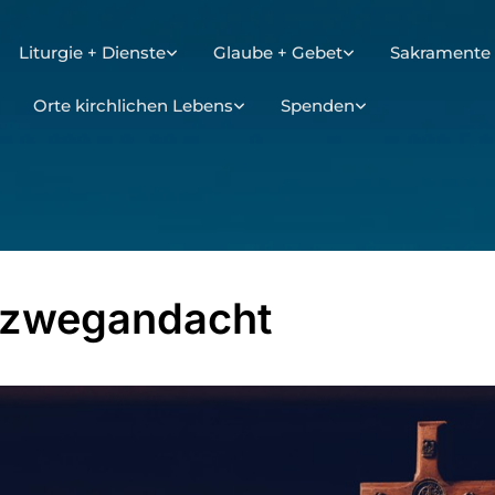
Liturgie + Dienste
Glaube + Gebet
Sakramente 
Orte kirchlichen Lebens
Spenden
uzwegandacht