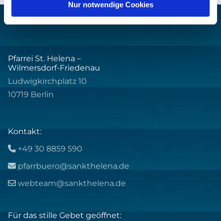
Nur notwendige Cookies
Pfarrei St. Helena –
Wilmersdorf-Friedenau
Ludwigkirchplatz 10
10719 Berlin
Kontakt:
+49 30 8859 590

pfarrbuero@sankthelena.de

webteam@sankthelena.de

Für das stille Gebet geöffnet: