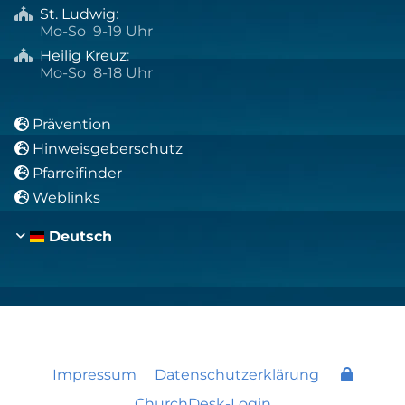
St. Ludwig
:

Mo-So 9-19 Uhr
Heilig Kreuz
:

Mo-So 8-18 Uhr
Prävention

Hinweisgeberschutz

Pfarreifinder

Weblinks

Deutsch
Impressum
Datenschutzerklärung
ChurchDesk-Login