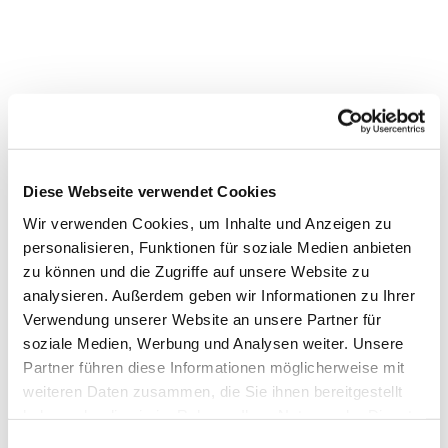
Diese Webseite verwendet Cookies
Wir verwenden Cookies, um Inhalte und Anzeigen zu
personalisieren, Funktionen für soziale Medien anbieten
zu können und die Zugriffe auf unsere Website zu
analysieren. Außerdem geben wir Informationen zu Ihrer
Verwendung unserer Website an unsere Partner für
Dies könnte Sie auch
soziale Medien, Werbung und Analysen weiter. Unsere
interessieren
Partner führen diese Informationen möglicherweise mit
weiteren Daten zusammen, die Sie ihnen bereitgestellt
haben oder die sie im Rahmen Ihrer Nutzung der Dienste
gesammelt haben.
Einwilligungsauswahl