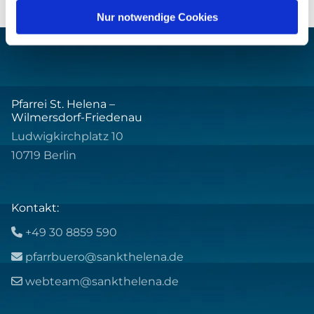
Nur notwendige Cookies
Pfarrei St. Helena –
Wilmersdorf-Friedenau
Ludwigkirchplatz 10
10719 Berlin
Kontakt:
+49 30 8859 590

pfarrbuero@sankthelena.de

webteam@sankthelena.de
