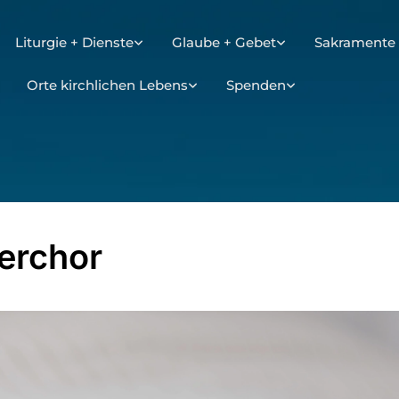
Liturgie + Dienste
Glaube + Gebet
Sakramente 
Orte kirchlichen Lebens
Spenden
erchor