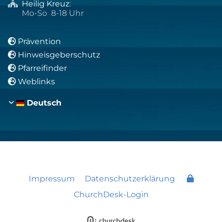
Heilig Kreuz
:

Mo-So 8-18 Uhr
Prävention

Hinweisgeberschutz

Pfarreifinder

Weblinks

Deutsch
Impressum
Datenschutzerklärung
ChurchDesk-Login