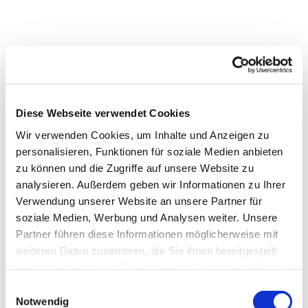
Diese Webseite verwendet Cookies
Wir verwenden Cookies, um Inhalte und Anzeigen zu
personalisieren, Funktionen für soziale Medien anbieten
zu können und die Zugriffe auf unsere Website zu
analysieren. Außerdem geben wir Informationen zu Ihrer
Dies könnte Sie auch
Verwendung unserer Website an unsere Partner für
interessieren
soziale Medien, Werbung und Analysen weiter. Unsere
Partner führen diese Informationen möglicherweise mit
weiteren Daten zusammen, die Sie ihnen bereitgestellt
haben oder die sie im Rahmen Ihrer Nutzung der Dienste
gesammelt haben.
Einwilligungsauswahl
Notwendig