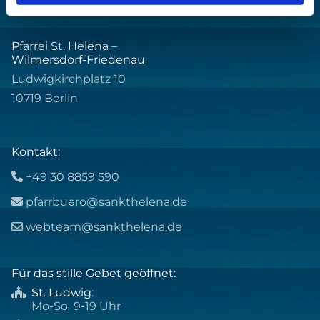
Pfarrei St. Helena –
Wilmersdorf-Friedenau
Ludwigkirchplatz 10
10719 Berlin
Kontakt:
+49 30 8859 590

pfarrbuero@sankthelena.de

webteam@sankthelena.de

Für das stille Gebet geöffnet:
St. Ludwig
:

Mo-So 9-19 Uhr