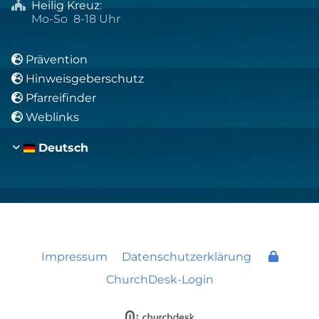
Heilig Kreuz
:

Mo-So 8-18 Uhr
Prävention

Hinweisgeberschutz

Pfarreifinder

Weblinks

Deutsch
Impressum
Datenschutzerklärung
ChurchDesk-Login