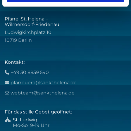
Pfarrei St. Helena –
Wilmersdorf-Friedenau
Ludwigkirchplatz 10
10719 Berlin
Kontakt:
+49 30 8859 590

pfarrbuero@sankthelena.de

webteam@sankthelena.de

Für das stille Gebet geöffnet:
St. Ludwig
:

Mo-So 9-19 Uhr