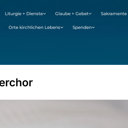
Liturgie + Dienste
Glaube + Gebet
Sakramente 
Orte kirchlichen Lebens
Spenden
erchor