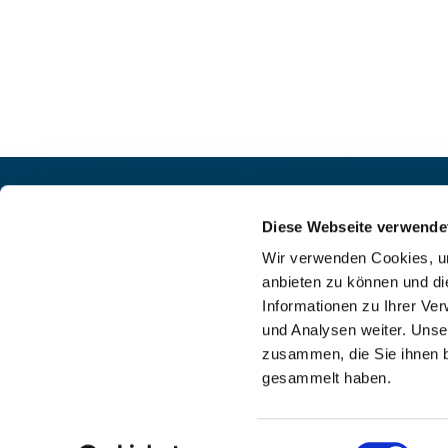
Pfarrei St. Helena –
Kontak
Wilmersdorf-Friedenau
Diese Webseite verwende
+49

Ludwigkirchplatz 10
Wir verwenden Cookies, um
pfa

10719 Berlin
anbieten zu können und di
web

Informationen zu Ihrer Ve
und Analysen weiter. Unse
zusammen, die Sie ihnen b
gesammelt haben.
I
Einwilligungsauswahl