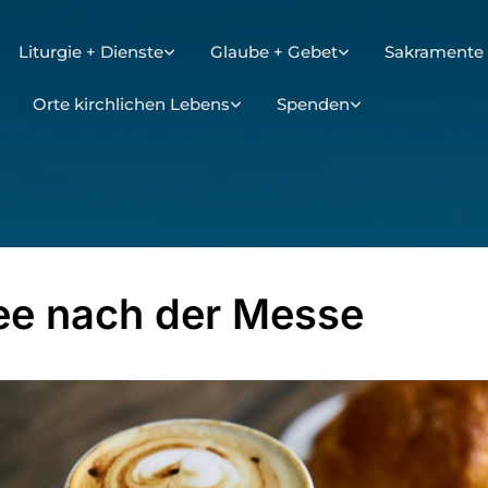
Liturgie + Dienste
Glaube + Gebet
Sakramente 
Orte kirchlichen Lebens
Spenden
ee nach der Messe