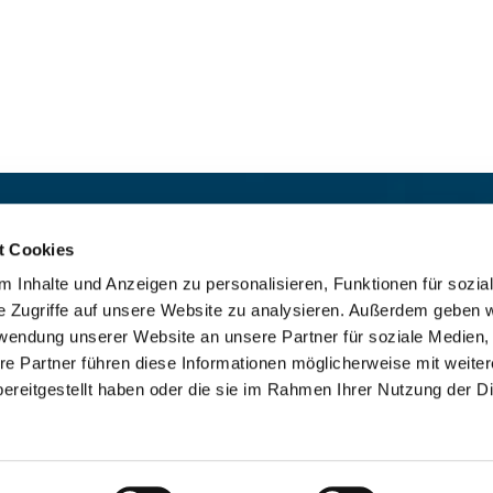
t:
Für das stille Gebet geöffn
St. Ludwig
:

t Cookies
 30 8859 590
Mo-So 9-19 Uhr
 Inhalte und Anzeigen zu personalisieren, Funktionen für sozia
rrbuero@sankthelena.de
Heilig Kreuz
:

e Zugriffe auf unsere Website zu analysieren. Außerdem geben w
Mo-So 8-18 Uhr
team@sankthelena.de
rwendung unserer Website an unsere Partner für soziale Medien
re Partner führen diese Informationen möglicherweise mit weite
ereitgestellt haben oder die sie im Rahmen Ihrer Nutzung der D
mpressum
Datenschutzerklärung
ChurchDesk-Lo