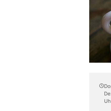
Do
De
Uh